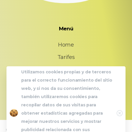
Menú
Home
Tarifes
FAQs
Utilizamos cookies propias y de terceros
para el correcto funcionamiento del sitio
Qui som
web, y si nos da su consentimiento,
Contacte
también utilizaremos cookies para
recopilar datos de sus visitas para
Close
obtener estadísticas agregadas para
mejorar nuestros servicios y mostrar
publicidad relacionada con sus
© 2023 UrbanFit |
Avís legal
|
Política de Privacitat
|