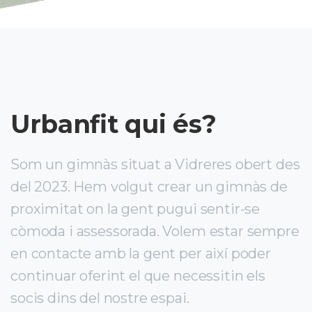
Urbanfit
qui és?
Som un gimnàs situat a Vidreres obert des
del 2023. Hem volgut crear un gimnàs de
proximitat on la gent pugui sentir-se
còmoda i assessorada. Volem estar sempre
en contacte amb la gent per així poder
continuar oferint el que necessitin els
socis dins del nostre espai.